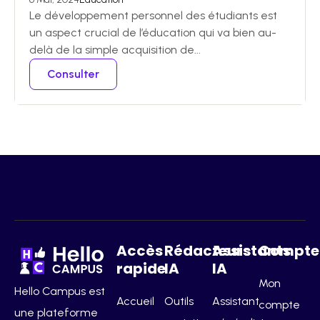
Le développement personnel des étudiants est
un aspect crucial de l’éducation qui va bien au-
delà de la simple acquisition de...
Consulter
Accès
Rédacteurs
Assistants
Compte
rapide
IA
IA
Mon
Hello Campus est
Accueil
Outils
Assistant
compte
une plateforme