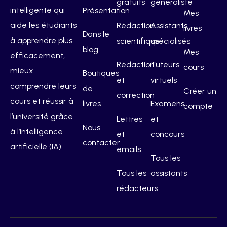
gratuits
généraliste
intelligente qui
Présentation
Mes
aide les étudiants
Rédaction
Assistants
livres
Dans le
à apprendre plus
scientifique
spécialisés
blog
Mes
efficacement,
Rédaction
Tuteurs
cours
mieux
Boutiques
et
virtuels
comprendre leurs
de
Créer un
correction
cours et réussir à
livres
Examens
compte
l’université grâce
Lettres
et
Nous
à l’intelligence
et
concours
contacter
artificielle (IA).
emails
Tous les
Tous les
assistants
rédacteurs