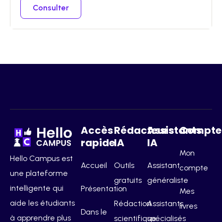
Consulter
Accès
Rédacteurs
Assistants
Compte
rapide
IA
IA
Mon
Hello Campus est
Accueil
Outils
Assistant
compte
une plateforme
gratuits
généraliste
intelligente qui
Présentation
Mes
aide les étudiants
Rédaction
Assistants
livres
Dans le
à apprendre plus
scientifique
spécialisés