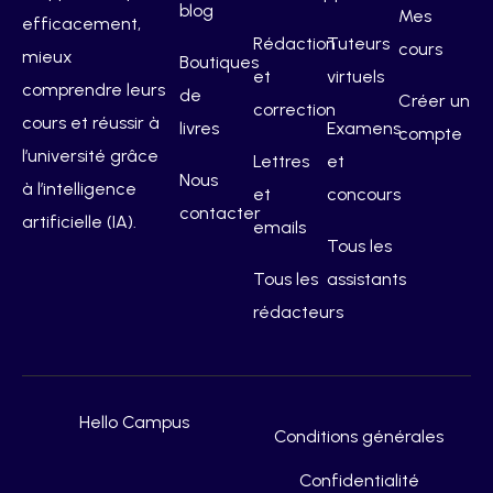
blog
Mes
efficacement,
Rédaction
Tuteurs
cours
mieux
Boutiques
et
virtuels
comprendre leurs
de
Créer un
correction
cours et réussir à
livres
Examens
compte
l’université grâce
Lettres
et
Nous
à l’intelligence
et
concours
contacter
artificielle (IA).
emails
Tous les
Tous les
assistants
rédacteurs
Hello Campus
Conditions générales
Confidentialité