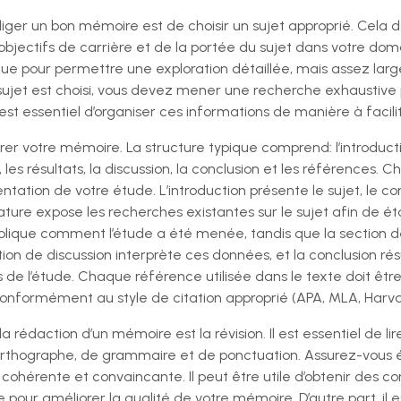
iger un bon mémoire est de choisir un sujet approprié. Cela 
 objectifs de carrière et de la portée du sujet dans votre doma
e pour permettre une exploration détaillée, mais assez large 
 sujet est choisi, vous devez mener une recherche exhaustive p
 est essentiel d’organiser ces informations de manière à facilit
turer votre mémoire. La structure typique comprend: l’introducti
, les résultats, la discussion, la conclusion et les références.
ntation de votre étude. L’introduction présente le sujet, le co
érature expose les recherches existantes sur le sujet afin de ét
lique comment l’étude a été menée, tandis que la section de
ion de discussion interprète ces données, et la conclusion ré
 de l’étude. Chaque référence utilisée dans le texte doit êt
onformément au style de citation approprié (APA, MLA, Harvar
 rédaction d’un mémoire est la révision. Il est essentiel de lire
d’orthographe, de grammaire et de ponctuation. Assurez-vous
cohérente et convaincante. Il peut être utile d’obtenir des 
 pour améliorer la qualité de votre mémoire. D’autre part, il 