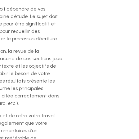
doit dépendre de vos
ine d’étude. Le sujet doit
pour être significatif et
our recueillir des
er le processus d’écriture.
on, la revue de la
 Chacune de ces sections joue
ntexte et les objectifs de
ablir le besoin de votre
s résultats présente les
sume les principales
re citée correctement dans
d, etc.).
 et de relire votre travail
 également que votre
commentaires d’un
est préférable de