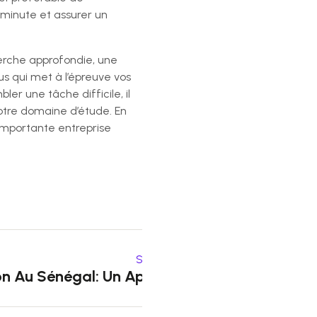
 minute et assurer un
herche approfondie, une
us qui met à l’épreuve vos
er une tâche difficile, il
votre domaine d’étude. En
 importante entreprise
Suivant
on Au Sénégal: Un Aperçu