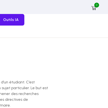
0
Outils IA
d’un étudiant. C’est
jet particulier. Le but est
 mener des recherches
es directives de
moire.