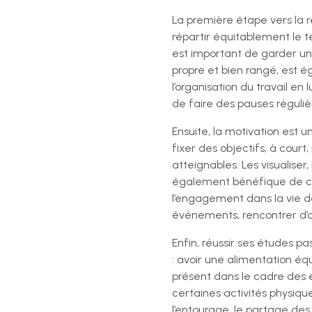
La première étape vers la r
répartir équitablement le te
est important de garder un 
propre et bien rangé, est é
l’organisation du travail en
de faire des pauses réguliè
Ensuite, la motivation est u
fixer des objectifs, à court,
atteignables. Les visualiser
également bénéfique de célé
l’engagement dans la vie de 
événements, rencontrer d’au
Enfin, réussir ses études pa
: avoir une alimentation équ
présent dans le cadre des ét
certaines activités physiqu
l’entourage, le partage des 