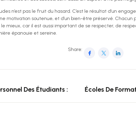
tudes n’est pas le fruit du hasard. C’est le résultat d’un enga
une motivation soutenue, et d’un bien-être préservé. Chacun p
nt le mieux, car il est aussi important de se respecter, de res
nière épanouie et sereine.
Share:
sonnel Des Étudiants : Une Clé Vers La Réussi
Écoles De Forma