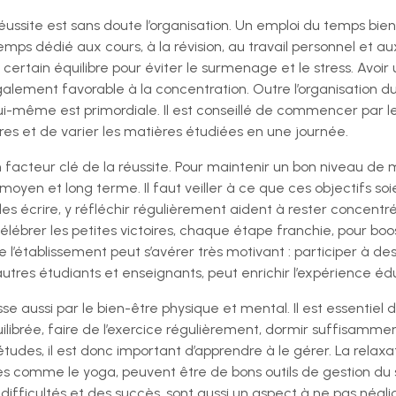
éussite est sans doute l’organisation. Un emploi du temps bi
mps dédié aux cours, à la révision, au travail personnel et aux 
certain équilibre pour éviter le surmenage et le stress. Avoir
galement favorable à la concentration. Outre l’organisation d
 lui-même est primordiale. Il est conseillé de commencer par les
res et de varier les matières étudiées en une journée.
n facteur clé de la réussite. Pour maintenir un bon niveau de m
 moyen et long terme. Il faut veiller à ce que ces objectifs soi
, les écrire, y réfléchir régulièrement aident à rester concentré
brer les petites victoires, chaque étape franchie, pour boost
l’établissement peut s’avérer très motivant : participer à des 
tres étudiants et enseignants, peut enrichir l’expérience éd
sse aussi par le bien-être physique et mental. Il est essentiel
ilibrée, faire de l’exercice régulièrement, dormir suffisammen
udes, il est donc important d’apprendre à le gérer. La relaxat
es comme le yoga, peuvent être de bons outils de gestion du s
difficultés et des succès, sont aussi un aspect à ne pas négli