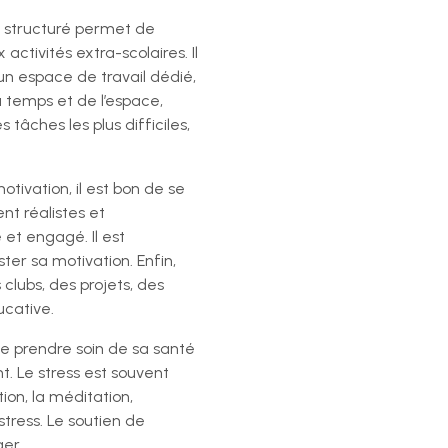
en structuré permet de
activités extra-scolaires. Il
 un espace de travail dédié,
u temps et de l’espace,
 tâches les plus difficiles,
otivation, il est bon de se
ent réalistes et
 et engagé. Il est
er sa motivation. Enfin,
clubs, des projets, des
ucative.
 de prendre soin de sa santé
t. Le stress est souvent
ion, la méditation,
tress. Le soutien de
ger.