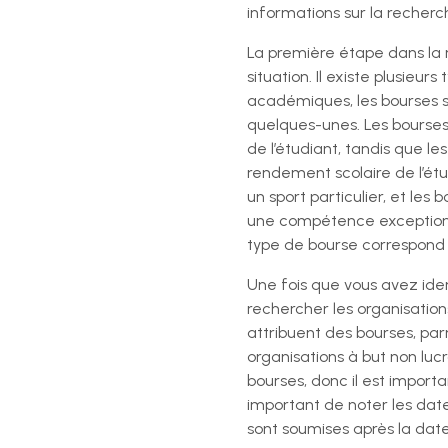
informations sur la recherc
La première étape dans la r
situation. Il existe plusieur
académiques, les bourses su
quelques-unes. Les bourses
de l’étudiant, tandis que 
rendement scolaire de l’étu
un sport particulier, et les
une compétence exceptionnel
type de bourse correspond 
Une fois que vous avez iden
rechercher les organisations
attribuent des bourses, parm
organisations à but non lucr
bourses, donc il est import
important de noter les dat
sont soumises après la date 