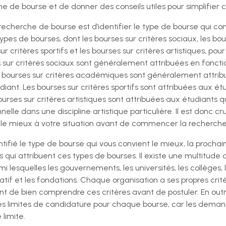
he de bourse et de donner des conseils utiles pour simplifier 
echerche de bourse est d’identifier le type de bourse qui con
s types de bourses, dont les bourses sur critères sociaux, les bou
r critères sportifs et les bourses sur critères artistiques, p
 sur critères sociaux sont généralement attribuées en fonc
les bourses sur critères académiques sont généralement attri
diant. Les bourses sur critères sportifs sont attribuées aux é
 bourses sur critères artistiques sont attribuées aux étudiants
le dans une discipline artistique particulière. Il est donc c
le mieux à votre situation avant de commencer la recherche
tifié le type de bourse qui vous convient le mieux, la procha
 qui attribuent ces types de bourses. Il existe une multitude d
i lesquelles les gouvernements, les universités, les collèges, l
atif et les fondations. Chaque organisation a ses propres critè
ant de bien comprendre ces critères avant de postuler. En outr
es limites de candidature pour chaque bourse, car les demande
limite.