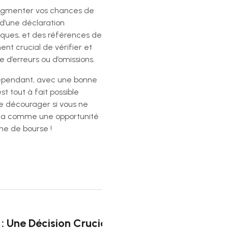
 augmenter vos chances de
 d’une déclaration
tiques, et des références de
nt crucial de vérifier et
d’erreurs ou d’omissions.
 Cependant, avec une bonne
t tout à fait possible
se décourager si vous ne
cela comme une opportunité
he de bourse !
S
: Une Décision Cruciale Pour L’Avenir Professi