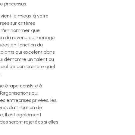
ce processus.
vient le mieux à votre
rses sur critères
our n’en nommer que
tion du revenu du ménage
buées en fonction du
tudiants qui excelent dans
 qui démontre un talent ou
rucial de comprendre quel
.
ine étape consiste à
’organisations qui
es entreprises privées, les
res d’attribution de
e, il est également
s seront rejetées si elles