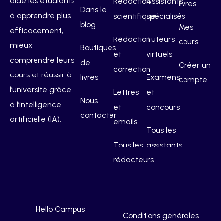
aide les étudiants
Rédaction
Assistants
livres
Dans le
à apprendre plus
scientifique
spécialisés
blog
Mes
efficacement,
Rédaction
Tuteurs
cours
mieux
Boutiques
et
virtuels
comprendre leurs
de
Créer un
correction
cours et réussir à
livres
Examens
compte
l’université grâce
Lettres
et
Nous
à l’intelligence
et
concours
contacter
artificielle (IA).
emails
Tous les
Tous les
assistants
rédacteurs
Hello Campus
Conditions générales