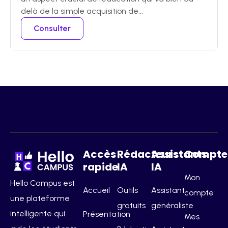
delà de la simple acquisition de...
Consulter
Accès
Rédacteurs
Assistants
Compte
rapide
IA
IA
Mon
Hello Campus est
Accueil
Outils
Assistant
compte
une plateforme
gratuits
généraliste
intelligente qui
Présentation
Mes