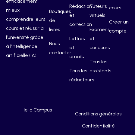
efficacement,
Rédaction
Tuteurs
cours
mieux
Boutiques
et
virtuels
comprendre leurs
de
Créer un
correction
cours et réussir à
livres
Examens
compte
l’université grâce
Lettres
et
Nous
à l’intelligence
et
concours
contacter
artificielle (IA).
emails
Tous les
Tous les
assistants
rédacteurs
Hello Campus
Conditions générales
Confidentialité