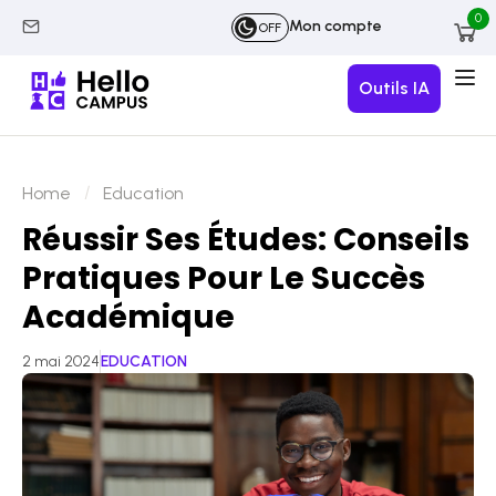
0
Mon compte
OFF
Outils IA
Home
Education
Réussir Ses Études: Conseils
Pratiques Pour Le Succès
Académique
2 mai 2024
EDUCATION